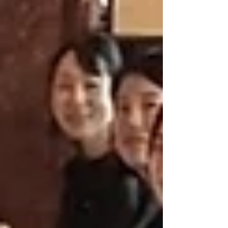
さんが大切にしてきたもの。 それは、自分自身を
信じ、自分の想いを表現する力でした。 「もっと
自分の意見を伝えたい」 「自分らしい働き方を見
つけたい」 「新しいステージへ踏み出す勇気がほ
しい」 そんな皆さんに、世界を舞台に挑戦してき
た村主さんの経験から、 これからの自分を一歩前
へ進めるヒントをお届けします。 村主さんが世界
で戦う中で学んだ「伝える力」と「自分らしく働
く力」とは？ ぜひ会場で直接お話を聞き、一緒に
未来へのヒントを見つけませんか？ 男女問わず、
どなたでもご参加いただけます。 定員に限りがあ
ります。 **定員を超えた場合はWaiting List（キャ
ンセル待ち）**となりますので、 ぜひお早