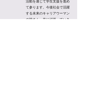
活動を通じて学生支援を進め
て参ります。今後社会で活躍
する未来のキャリアウーマン
の皆さん、共に頑張っていき
ましょう！ We are excited to
announce that JCW’s Dallas
Student Association PAW(SA)
-...
Read post
JCW Message - 国際女性デ
ー
Mar 8, 2024
国際女性デー International
Women's Day (English will
follow) 3月8日は「国際女性デ