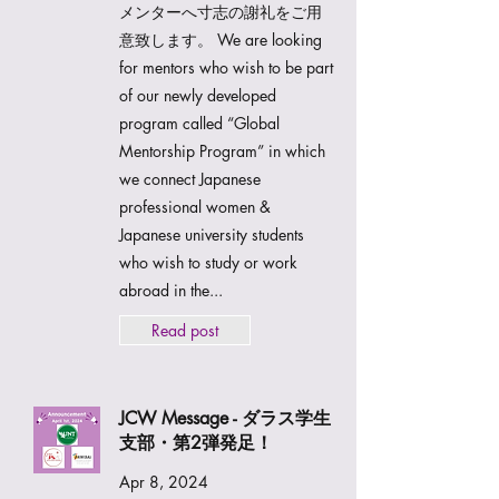
メンターへ寸志の謝礼をご用
意致します。 We are looking
for mentors who wish to be part
of our newly developed
program called “Global
Mentorship Program” in which
we connect Japanese
professional women &
Japanese university students
who wish to study or work
abroad in the...
Read post
JCW Message - ダラス学生
支部・第2弾発足！
Apr 8, 2024