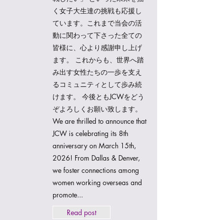
く女子大生達の挑戦も応援し
ています。これまで当会の活
動に関わって下さった全ての
皆様に、心より感謝申し上げ
ます。 これからも、世界へ踏
み出す女性たちの一歩を支え
るコミュニティとして歩み続
けます。 今後ともJCWをどう
ぞよろしくお願い致します。
We are thrilled to announce that
JCW is celebrating its 8th
anniversary on March 15th,
2026! From Dallas & Denver,
we foster connections among
women working overseas and
promote...
Read post