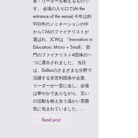
業・リーダーを称えるもので
す。 会場の入り口で(At the
entrance of the venue) 今年は約
900件のノミネーションの中
から136のファイナリストが
選ばれ、JCWは 「Innovation in
Education: Micro + Small」 部
門のファイナリスト4団体の一
つに選出されました。 当日
は、Dallasのさまざまな分野で
活躍する非営利団体や企業、
リーダーが一堂に会し、会場
は華やかでありながら、互い
の活動を称え合う温かい雰囲
気に包まれていました。...
Read post