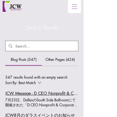
Search Results
Blog Posts (347)
Other Pages (424)
347 results found with an empty search
Sort By:
Best Match
JCW Message - D CEO Nonprofit & Corporate Citizenship Awards 2026 授賞式に参加しました
7月23日、DallasのSouth Side Ballroomにて
開催された「D CEO Nonprofit & Corporate
Citizenship Awards 2026」の授賞式に、
Japanese Career Women（JCW）がファイナ
JCW8月のダラスイベントのお知らせ