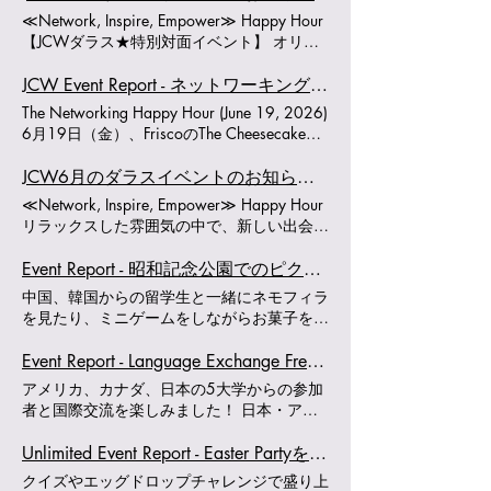
リストとして参加しました。 D CEOが
≪Network, Inspire, Empower≫ Happy Hour
Communities Foundation of Texasとともに開
【JCWダラス★特別対面イベント】 オリン
催するこのアワードは、North Texasの地域
ピアン・村主章枝さんを迎えて「伝える力」
社会に貢献する非営利団体や、社会貢献に取
と「自分らしく働く力」を学ぶ フィギュア
JCW Event Report - ネットワーキング Happy Hour（June 19, 2026)
り組む企業・リーダーを称えるものです。
スケートのオリンピアン、村主章枝さんを
The Networking Happy Hour (June 19, 2026)
会場の入り口で(At the entrance of the venue)
特別ゲストスピーカーにお迎えし、対面イベ
6月19日（金）、FriscoのThe Cheesecake
今年は約900件のノミネーションの中から
ントを開催します！ 世界の舞台で結果を求
Factoryにて、JCWネットワーキングイベン
136のファイナリストが選ばれ、JCWは
められるプレッシャーの中、 村主さんが大
ト「Happy Hour」を開催しました。 当日は
JCW6月のダラスイベントのお知らせ- このイベントは終了しました
「Innovation in Education: Micro + Small」 部
切にしてきたもの。 それは、自分自身を信
総勢14名の皆さまにご参加いただき、最近
門のファイナリスト4団体の一つに選出され
≪Network, Inspire, Empower≫ Happy Hour
じ、自分の想いを表現する力でした。 「も
ダラスへ来られた方々をはじめ、初めて
ました。 当日は、Dallasのさまざまな分野で
リラックスした雰囲気の中で、新しい出会い
っと自分の意見を伝えたい」 「自分らしい
JCWイベントに参加される方も多く集まり
活躍する非営利団体や企業、リーダーが一堂
と会話を楽しみませんか？ JCW主催のカジ
働き方を見つけたい」 「新しいステージへ
ました。 金曜日の夕方ということもあり、
に会し、会場は華やかでありながら、互いの
ュアルなネットワーキングイベント “Happy
Event Report - 昭和記念公園でのピクニック開催成功のご報告(May. 9, 2026)
踏み出す勇気がほしい」 そんな皆さんに、
少し早めの時間帯にもかかわらず店内は大変
活動を称え合う温かい雰囲気に包まれていま
Hour” を開催します。 アペタイザー付きの
世界を舞台に挑戦してきた村主さんの経験か
中国、韓国からの留学生と一緒にネモフィラ
にぎわっていました。まずはそれぞれお好き
した。 今回のファイナリスト選出は、JCW
気軽な会です。 予約不要・出入り自由
ら、 これからの自分を一歩前へ進めるヒン
を見たり、ミニゲームをしながらお菓子を食
なドリンクを片手に乾杯。その後、各テーブ
がこれまで取り組んできた女性のキャリア支
（Come & Go）なので、 お仕事帰りやご都
トをお届けします。 村主さんが世界で戦う
べたりして交流を楽しみました！ 公園のネ
ルで自己紹介を行いながら交流をスタートし
援、メンタリング、リーダーシップ育成、そ
合のよい時間にぜひお立ち寄りください。
中で学んだ「伝える力」と「自分らしく働く
モフィラがとても綺麗でした✨ English will
Event Report - Language Exchange Free Talk Event第10回開催成功のご報告(Apr. 19, 2026)
ました。 テキサスサイズのアペタイザーの
して次世代の人材育成への活動を評価してい
日時：6月19日（金) 4:00 PM – 6:00 PM 場
力」とは？ ぜひ会場で直接お話を聞き、一
follow 5月9日に、昭和記念公園ピクニック
ボリュームに驚きの声が上がる場面もありま
ただいた大きな励みです。 この素晴らしい
アメリカ、カナダ、日本の5大学からの参加
所：The Cheesecake Factory （2601 Preston
緒に未来へのヒントを見つけませんか？ 男
を開催しました！ アイスブレイクやミニゲ
したが、おいしい食事を囲みながら会話も自
機会を支えてくださったボランティア、メン
者と国際交流を楽しみました！ 日本・アメ
Rd, Frisco, TX 75034 / Stonebriar Mall 内）
女問わず、どなたでもご参加いただけます。
ームをし、ネモフィラを見たり日本庭園を散
然と弾み、和やかな雰囲気の中で交流を深め
ター、パートナー、そしてJCWの活動に参
リカ・カナダから参加！ 社会人も学生も一
アペタイザーあり（ドリンク代は各自負担）
定員に限りがあります。 **定員を超えた場
歩したりと、とても充実した時間を過ごせま
ることができました。途中で席替えも行い、
加してくださる皆さまに、心より感謝申し上
緒に楽しくお話しました！ English will follow
Unlimited Event Report - Easter Partyを開催しました！！(Apr.17,2026)
予約不要 ゆるっと楽しく、つながりを広げ
合はWaiting List（キャンセル待ち）**とな
した また次のイベントでお会いしましょ
より多くの方とお話しいただける機会となり
げます。 これからもJCWは、学びとつなが
日本時間 4/19、アメリカ時間（CST）
ましょう！ お問合せ：
りますので、 ぜひお早めにお申し込みくだ
クイズやエッグドロップチャレンジで盛り上
う！ Hi, everyone We hosted a picnic on
ました。 開催直前には土砂降りの雨に見舞
りを通じて、一人ひとりが自分らしく可能性