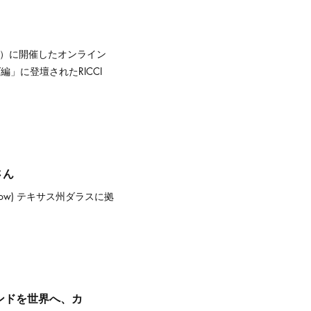
ス時間）に開催したオンライン
」に登壇されたRICCI
津さん
ll follow) テキサス州ダラスに拠
ブランドを世界へ、カ