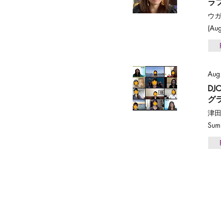
ラフ
ウ
(Aug
Aug
DJ
グ
津田
Summ