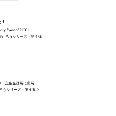
た！
 Event of RICCI
性と繋がろうシリーズ・第４弾
ャラリー主催企画展に出展
繋がろうシリーズ・第４弾ウ