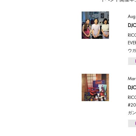
Aug
DJ
RIC
EV
ウガ
Mar
DJ
RI
#2
ガン