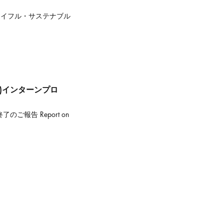
レイフル・サステナブル
Women)インターンプロ
終了のご報告 Report on