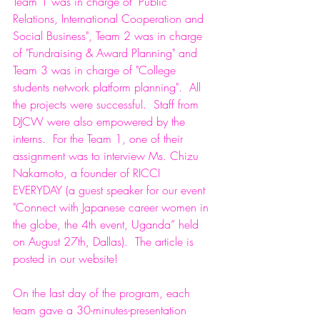
Team 1 was in charge of "Public 
Relations, International Cooperation and 
Social Business", Team 2 was in charge 
of "Fundraising & Award Planning" and 
Team 3 was in charge of "College 
students network platform planning".  All 
the projects were successful.  Staff from 
DJCW were also empowered by the 
interns.  For the Team 1, one of their 
assignment was to interview Ms. Chizu 
Nakamoto, a founder of RICCI 
EVERYDAY (a guest speaker for our event 
"Connect with Japanese career women in 
the globe, the 4th event, Uganda” held 
on August 27th, Dallas).  The article is 
posted in our website!
On the last day of the program, each 
team gave a 30-minutes-presentation 