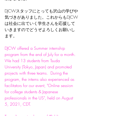
DJCWスタッフにとっても沢山の学びや
気づきがありました。これからもDJCW
は社会に出ていく学生さんを応援して
いきますのでどうぞよろしくお願いし
ます。
DJCW offered a Summer internship 
program from the end of July for a month.  
We had 13 students from Tsuda 
University (Tokyo, Japan) and promoted 
projects with three teams.  During the 
program, the interns also experienced as 
facilitators for our event, "Online session 
for college students & Japanese 
professionals in the US", held on August 
5, 2021, CDT.  