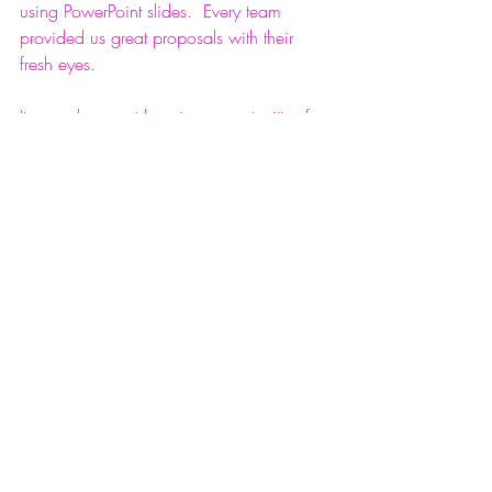
using PowerPoint slides.  Every team 
provided us great proposals with their 
fresh eyes.
It was also great learning opportunities for 
all our staff members.  We will continue 
to support college students who will soon 
play important roles in our society!
tsuda university
JCW Article
2021 News
Chizu Nakamoto
RICCI Everyday
News
Related Posts