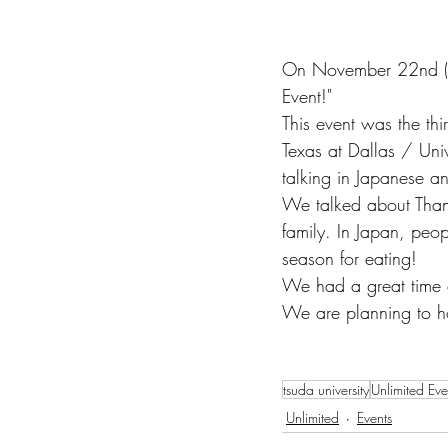
On November 22nd (CS
Event!"
This event was the thi
Texas at Dallas / Uni
talking in Japanese 
We talked about Thank
family. In Japan, peop
season for eating!
We had a great time e
We are planning to hol
tsuda university
Unlimited Eve
Unlimited
Events