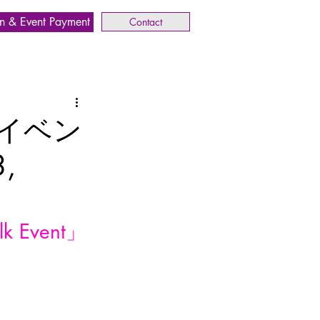
n & Event Payment
Contact
学合同イベン
,
k Event」