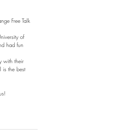
ge Free Talk 
iversity of 
nd had fun 
 with their 
 is the best 
us!