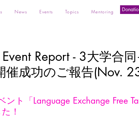
Donatio
s
News
Events
Topics
Mentoring
ed Event Report - 3大
催成功のご報告(Nov. 23
「Language Exchange Free Tal
した！