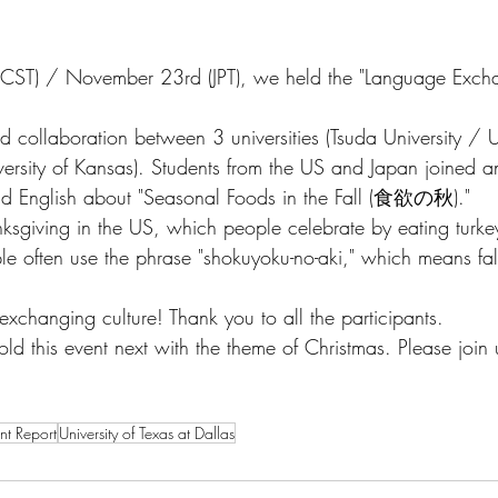
T) / November 23rd (JPT), we held the "Language Exchan
rd collaboration between 3 universities (Tsuda University / Un
versity of Kansas). Students from the US and Japan joined a
and English about "Seasonal Foods in the Fall (食欲の秋)."
sgiving in the US, which people celebrate by eating turkey
le often use the phrase "shokuyoku-no-aki," which means fall
xchanging culture! Thank you to all the participants.
d this event next with the theme of Christmas. Please join 
nt Report
University of Texas at Dallas