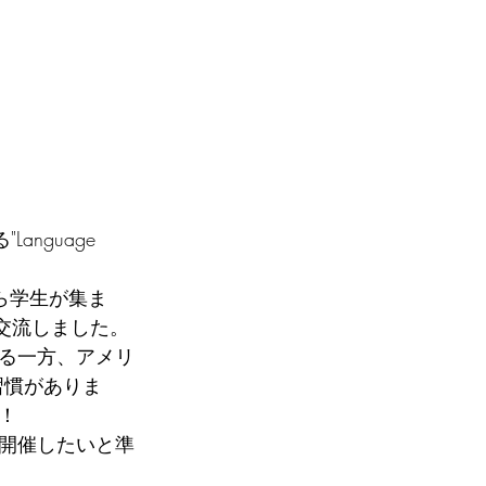
nguage 
ら学生が集ま
英語で交流しました。
る一方、アメリ
む習慣がありま
！
開催したいと準