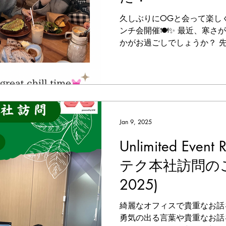
久しぶりにOGと会って楽し
ンチ会開催🍽️✨ 最近、寒
かがお過ごしでしょうか？ 
UnlimitedのOGも交えて
い間でしたが、お仕事やプラ
尽きず楽...
Jan 9, 2025
Unlimited Even
テク本社訪問のご報
2025)
綺麗なオフィスで貴重なお話
勇気の出る言葉や貴重なお話