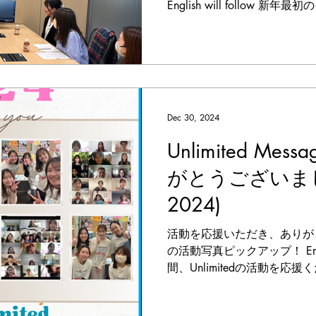
English will follow
ィシャルな場では聞けないお
の良い企業で学生の皆さん必見
Dec 30, 2024
Unlimited Mes
がとうございました
2024)
活動を応援いただき、ありがと
の活動写真ピックアップ！ English
間、Unlimitedの活動を
ました！ Unlimitedにと
も2年が経ち、...