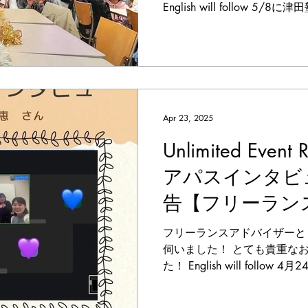
English will follow 
Culture Dayを開催しま
を紹介してもらい、様々な国の
Apr 23, 2025
Unlimited Event
アパスインタビ
告【フリーラン
ー】(April. 24, 
フリーランスアドバイザーと
伺いました！ とても貴重な
た！ English will foll
ャンパスに大杉さんをお招き
ハイブリッド形式でインタビュ