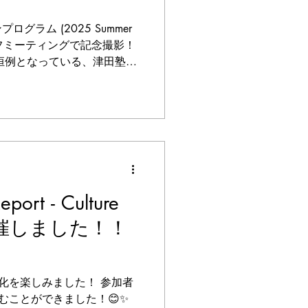
プログラム (2025 Summer
 キックオフミーティングで記念撮影！
ing) 毎年恒例となっている、津田塾大
ムが、今年もスタートしま
んが参加し、3つのチームに分
す。 Team 1: グローバ
ーチ・運営サポート業務
UNTとのオンラインイベント企画運営
に関する各種リサーチ インター
に加えて、東京学生支部
地元テキサス州にあるUNT
eport - Culture
Texas)の学生さんとも協働し、国境を
を開催しました！！
開されます。 学生のみなさ
や気づきが生まれる1か月間
CWも、一緒に楽しみながら
ていま
化を楽しみました！ 参加者
むことができました！😊✨