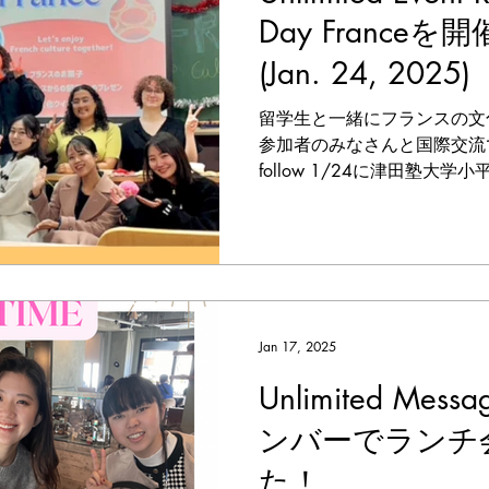
Day France
(Jan. 24, 2025)
留学生と一緒にフランスの文
参加者のみなさんと国際交流できまし
follow 1/24に津田塾大学小平
開催しました！ 留学生から
らい、様々な国の文化を体験で
Jan 17, 2025
Unlimited Messa
ンバーでランチ
た！