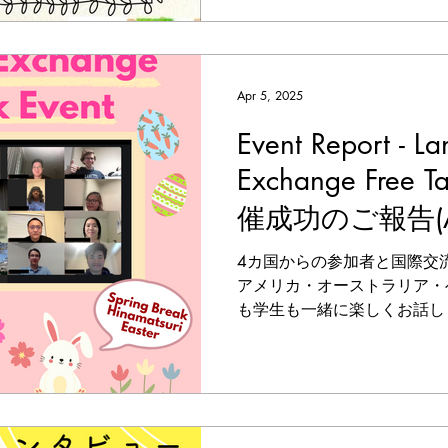
Apr 5, 2025
Event Report - L
Exchange Free 
催成功のご報告(Apr
4カ国からの参加者と国際交
アメリカ・オーストラリア・
も学生も一緒に楽しくお話しました！ E
日本時間4/6、アメリカ時間(C
回”Language Exchange...