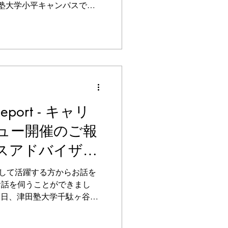
5/8に津田塾大学小平キャンパスで
した！ 留学生から自分の国の魅力
文...
 Report - キャリ
ュー開催のご報
スアドバイザ
2025)
して活躍する方からお話を
お話を伺うことができまし
ow 4月24日、津田塾大学千駄ヶ谷キ
して、対面＆オンラインの
ー企画を行いました...