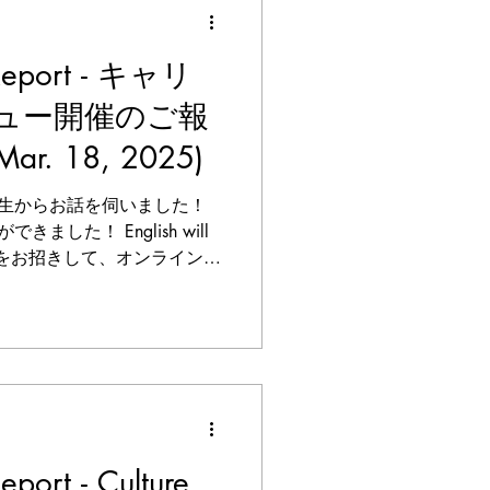
 Report - キャリ
ュー開催のご報
. 18, 2025)
生からお話を伺いました！
した！ English will
遥さんをお招きして、オンラインイ
 荊尾さんは津田塾の国際
的に活躍な...
eport - Culture