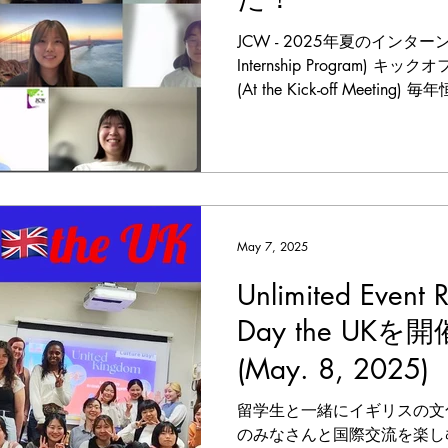
JCW - 2025年夏のインターン
Internship Program)
(At the Kick-off Meet
学との夏インターンプログラ
した！今年は10名の学生さ
かれてプロジェクトに取り組みま
ルメンタープログラムのリサ
Team 2: Unlimitedと
Team 3: JCWの団体運営
May 7, 2025
ン期間中は、JCWスタッフ
Unlimitedのメンバーや、
Unlimited Event R
(University of North 
Day the UK
越えたコラボレーションが展
んにとって、たくさんの学び
(May. 8, 2025)
となりますように。 私たちJ
活動していくのを楽しみにし
留学生と一緒にイギリスの文
のみなさんと国際交流を楽し