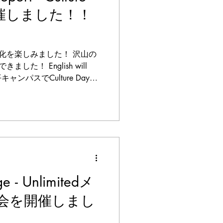
を開催しました！！
化を楽しみました！ 沢山の
た！ English will
キャンパスでCulture Dayを
自分の国の魅力を紹介しても
き...
ge - Unlimitedメ
会を開催しまし