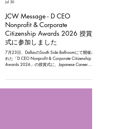
Jul 30
JCW Message - D CEO
Nonprofit & Corporate
Citizenship Awards 2026 授賞
式に参加しました
7月23日、DallasのSouth Side Ballroomにて開催さ
れた「D CEO Nonprofit & Corporate Citizenship
Awards 2026」の授賞式に、Japanese Career
Women（JCW）がファイナリストとして参加しま
した。 D CEOがCommunities Foundation of Texasと
ともに開催するこのアワードは、North Texasの地
域社会に貢献する非営利団体や、社会貢献に取り
組む企業・リーダーを称えるものです。 会場の入
り口で(At the entrance of the venue) 今年は約900件
のノミネーションの中から136のファイナリスト
が選ばれ、JCWは 「Innovation in Education: Micro