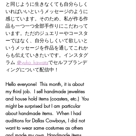
と同じように生きなくても自分らしく
いればいいというメッセージのように
感じています。そのため、私が作る作
品も一つ一つ全部手作りにこだわって
います。ただのジュエリーやコースタ
ーではなく、自分らしくいて欲しいと
いうメッセージを作品を通してこれか
らも伝えていきたいです。インスタグ
ラム 
＠yuko_kawata
でセルフブランデ
ィングについて配信中！
Hello everyone!  This month, it is about 
my third job.  I sell handmade jewelries 
and house hold items (coasters, etc.)  You 
might be surprised but I am particular 
about handmade items.  When I had 
auditions for Dallas Cowboys, I did not 
want to wear same costumes as others 
and made my own. Handmade items 