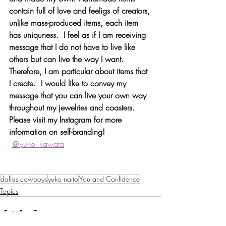
contain full of love and feeligs of creators, 
unlike mass-produced items, each item 
has uniquness.  I feel as if I am receiving 
message that I do not have to live like 
others but can live the way I want.  
Therefore, I am particular about items that 
I create.  I would like to convey my 
message that you can live your own way 
throughout my jewelries and coasters.     
Please visit my Instagram for more 
information on self-branding! 
＠yuko_kawata
dallas cowboys
yuko naito
You and Confidence
Topics