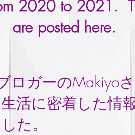
from 2020 to 2021. T
are posted here.
erでブロガーのMakiy
の生活に密着した情
ました。