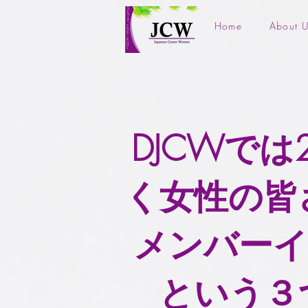
Home
About U
DJCWでは
く女性の皆さ
メンバーインタ
という３