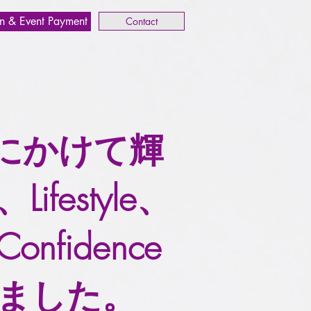
n & Event Payment
Contact
年にかけて輝
estyle、
fidence
ました。