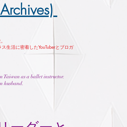
rchives)
験。
生活に密着したYouTuberとブロガ
 Taiwan as a ballet instructor.
an husband.