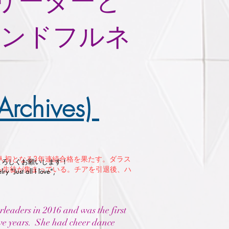
アリーダーと
インドフルネ
。
chives)
本人初となる3年連続合格を果たす。ダラス
ve"もよろしくお願いします！
ら生徒が集まっている。チアを引退後、ハ
 "Just all I love",
eaders in 2016 and was the first
tive years. She had cheer dance