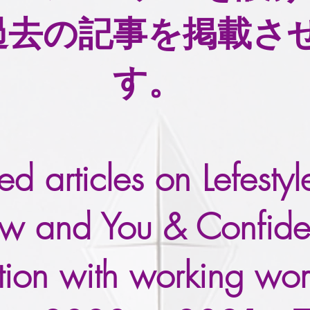
過去の記事を掲載さ
す。
d articles on Lefesty
iew and You & Confide
ation with working w