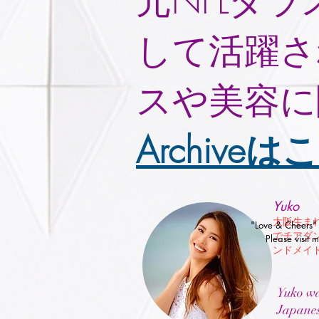
元NFLダ
して活躍さ
スや美容に
Archiveはこ
Yuko
大阪生ま
"Love & Ch
でチアダ
Please visit
ンドメイドジ
Yuko wa
Japanes