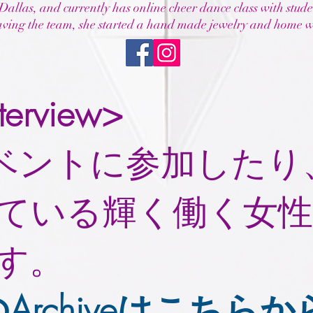
 Dallas, and currently has online cheer dance class with stud
eaving the team, she started a hand made jewelry and home
terview>
イベントに参加したり
ている輝く働く女
す。
Archiveはこちらから（