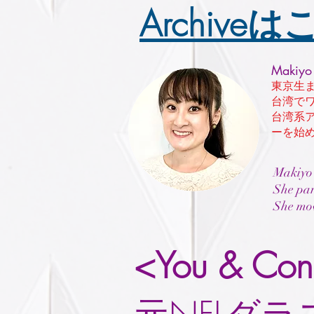
Archiveは
Makiyo
東京生
台湾で
台湾系ア
ーを始
Makiyo 
She par
She mov
<You & Con