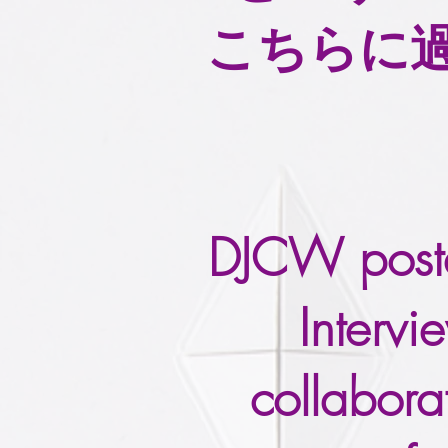
こちらに
DJCW poste
Interv
collabor