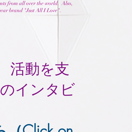
ents from all over the world. Also,
 wear brand "Just All I Love".
、活動を支
性のインタビ
Click on