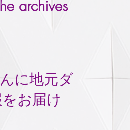
he archives
oさんに地元ダ
報をお届け