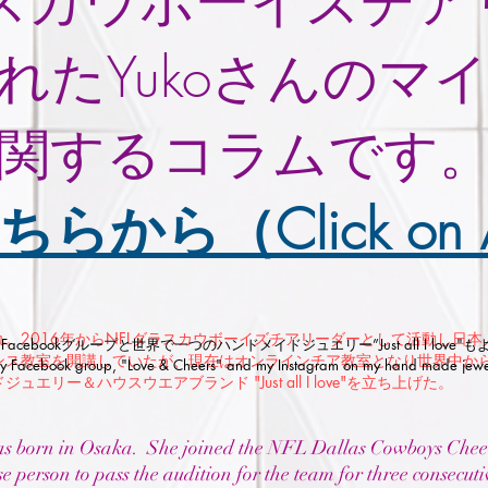
ラスカウボーイズチ
れたYukoさんのマ
関するコラムです
ちらから（Click on Ar
れ。2016年からNFLダラスカウボーイズチアリーダーとして活動し日
eers" Facebookグループと世界で一つのハンドメイドジュエリー”Just all I lo
ンス教室を開講していたが、現在はオンラインチア教室となり世界中か
 my Facebook group, "Love & Cheers" and my Instagram on my hand made jewelry
ュエリー＆ハウスウエアブランド "Just all I love"を立ち上げた。
s born in Osaka. She joined the NFL Dallas Cowboys Cheerl
e person to pass the audition for the team for three consecu