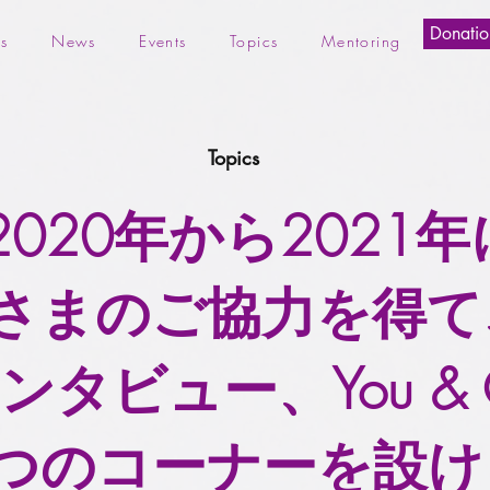
Donatio
s
News
Events
Topics
Mentoring
Topics
2020年から2021
まのご協力を得て、Lif
ビュー、You & Con
つのコーナーを設け