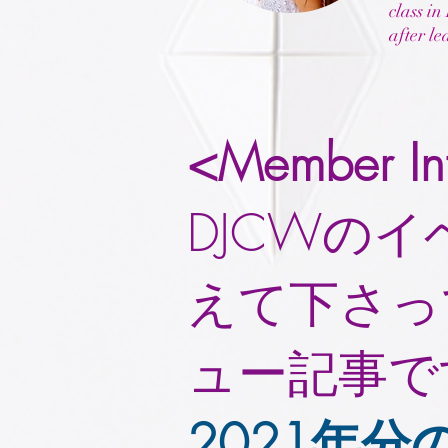
class in
after l
<Member In
DJCWの
えて下さっ
ュー記事で
2021年分の