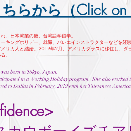
こちらから（Click on A
まれ。日本就業の後、台湾語学留学。
ワーキングホリデー、就職、バレエインストラクターなどを経
メリカ人と結婚。2019年2月、アメリカダラスに移住し、ダラス
める
。
was born in Tokyo, Japan.
ticipated in a Working Holiday program. She also worked in
ed to Dallas in February, 2019 with her Taiwanese Americ
fidence>