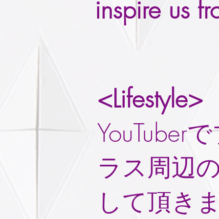
inspire us 
<Lifestyle>
YouTub
ラス周辺
して頂き