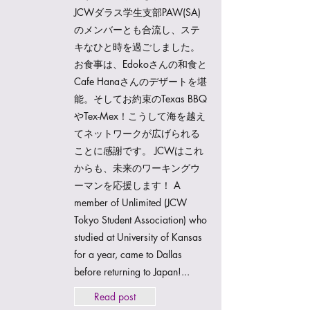
JCWダラス学生支部PAW(SA)
のメンバーとも合流し、ステ
キなひと時を過ごしました。
お食事は、Edokoさんの和食と
Cafe Hanaさんのデザートを堪
能。そしてお約束のTexas BBQ
やTex-Mex！こうして海を越え
てネットワークが広げられる
ことに感謝です。 JCWはこれ
からも、未来のワーキングウ
ーマンを応援します！ A
member of Unlimited (JCW
Tokyo Student Association) who
studied at University of Kansas
for a year, came to Dallas
before returning to Japan!...
Read post