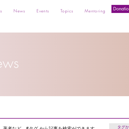
Donatio
s
News
Events
Topics
Mentoring
ews
タグ
、著者など、#タグ から記事を検索ができます