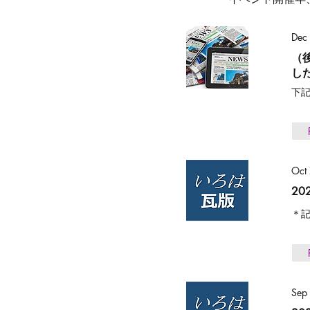
Dec
（
し
下
Oct
2
＊記
Sep