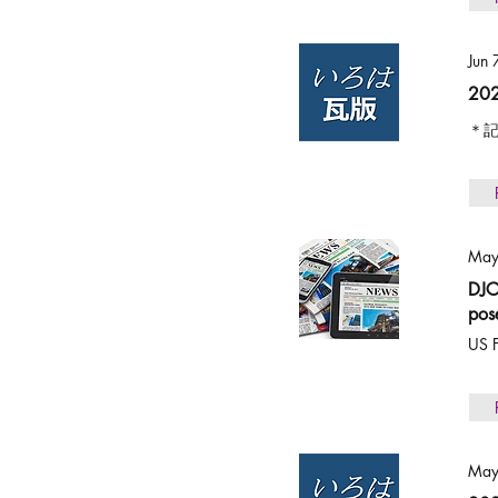
Jun
2
＊記
May
DJ
pos
US F
May