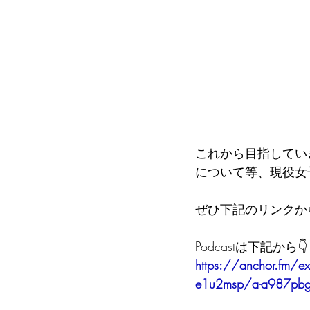
これから目指してい
について等、現役女
ぜひ下記のリンクか
Podcastは下記から👇
https://anchor.fm/ex
e1u2msp/a-a987pb