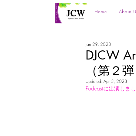
Home
About U
Jan 29, 2023
DJCW Ar
（第２弾
Updated:
Apr 3, 2023
Podcastに出演し