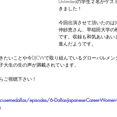
Unlimitedの学生２名が
きました！
今回出演させて頂いたのは
仲紗恵さん、早稲田大学の
です。収録も和気あいあい
進んだようです。
きたいことや今DJCWで取り組んでいるグローバルメン
子大生の生の声が満載されています。
らご視聴下さい！
cusemedallas/episodes/6--Dallas-Japanese-Career-Women-U
g