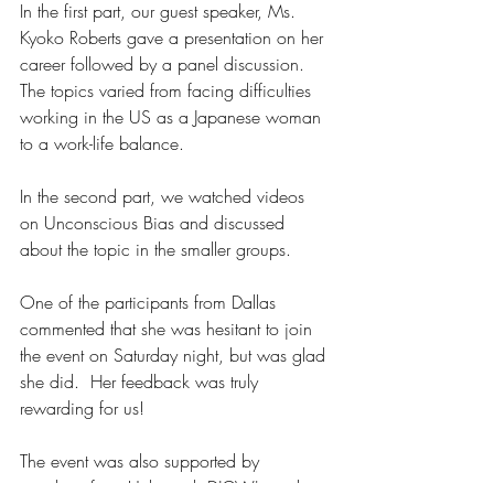
In the first part, our guest speaker, Ms. 
Kyoko Roberts gave a presentation on her 
career followed by a panel discussion.  
The topics varied from facing difficulties 
working in the US as a Japanese woman 
to a work-life balance.
In the second part, we watched videos 
on Unconscious Bias and discussed 
about the topic in the smaller groups.
One of the participants from Dallas 
commented that she was hesitant to join 
the event on Saturday night, but was glad 
she did.  Her feedback was truly 
rewarding for us!
The event was also supported by 
members from Unlimited, DJCW's student 