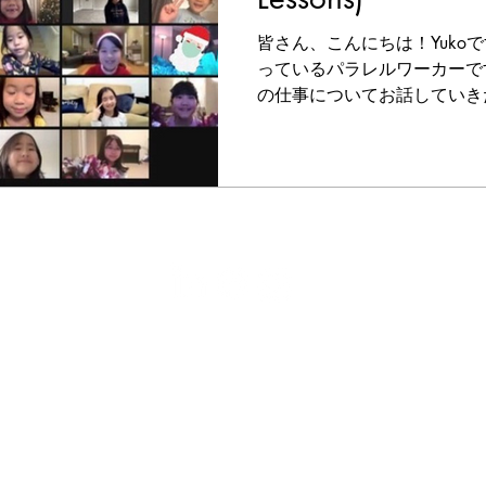
皆さん、こんにちは！Yuko
っているパラレルワーカーで
の仕事についてお話していき
オンラインチアダンス教室 YA
ついてです。もともとダラス
ていた私...
© 2023 by JCW
This website is created by
Japan Graphics