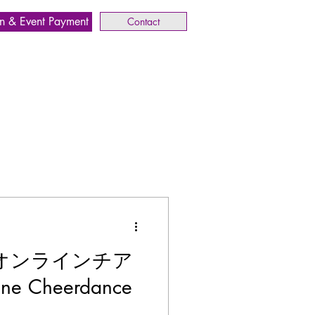
n & Event Payment
Contact
オンラインチア
e Cheerdance