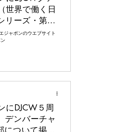
（世界で働く日
シリーズ・第８
載されました！
エジャポンのウエブサイト
ポン
にDJCW５周
、デンバーチャ
部について掲載