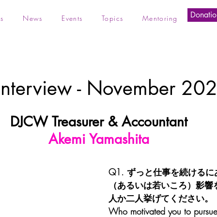
Donatio
s
News
Events
Topics
Mentoring
nterview - November 20
DJCW Treasurer & Accountant
Akemi Yamashita
Q1. ずっと仕事を続ける
（あるいは若いころ）影響
人か二人挙げてください。
Who motivated you to pursue 