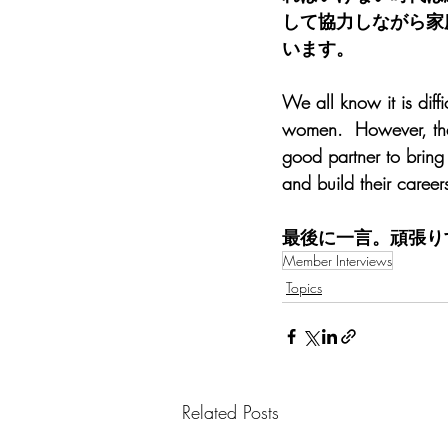
して協力しながら家
います。
We all know it is diffi
women.  However, the
good partner to bring
and build their career
最後に一言。頑張り
Member Interviews
Topics
Related Posts