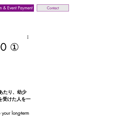
n & Event Payment
Contact
20 ①
にあたり、幼少
を受けた人を一
your long-term 