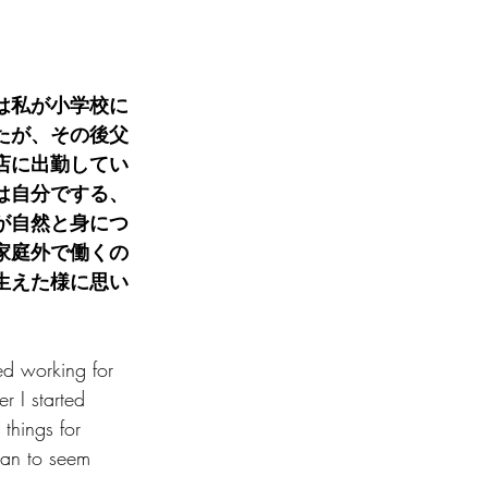
は私が小学校に
たが、その後父
店に出勤してい
は自分でする、
が自然と身につ
家庭外で働くの
生えた様に思い
ed working for 
er I started 
things for 
gan to seem 