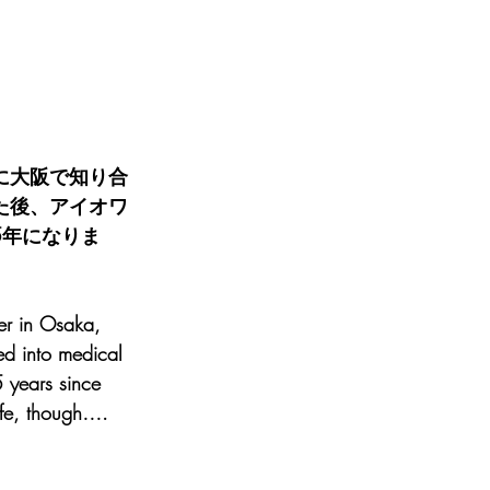
に大阪で知り合
た後、アイオワ
5年になりま
er in Osaka, 
ed into medical 
 years since 
life, though….