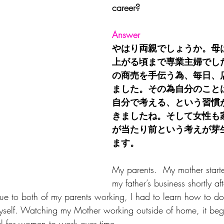
career? 
Answer
やはり両親でしょうか。母
上がる頃まで専業主婦でし
の商売を手伝う為、毎日、
ました。その為自分のこと
自分で考える、という習慣
きましたね。そして女性も
が当たり前という考えが芽
ます。
My parents.  My mother start
my father’s business shortly aft
ue to both of my parents working, I had to learn how to do 
myself. Watching my Mother working outside of home, it be
l for women to work over time.