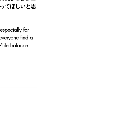
ってほしいと思
especially for 
veryone find a 
/life balance 