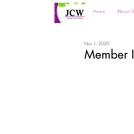
Home
About U
Nov 1, 2020
Member I