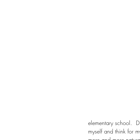
elementary school.  D
myself and think for 
more and more natura