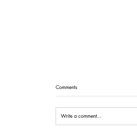
Comments
Write a comment...
JCWプレジデントに聞く！22