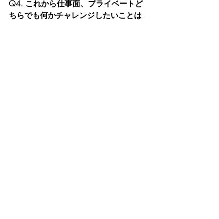
Q4. これから仕事面、プライベートど
ちらでも何かチャレンジしたいことは
ありますか？
       Is there something new that you 
would like to try, either for your work or 
private life?
Answer
PGAのゴルフコースがフリスコにオー
プンしますので、この機会にゴルフを
始めたいですね。
I would like to start playing golf as there 
will be a PGA golf course in Frisco.  I 
think this is a good opportunity.
Member Interviews
Topics