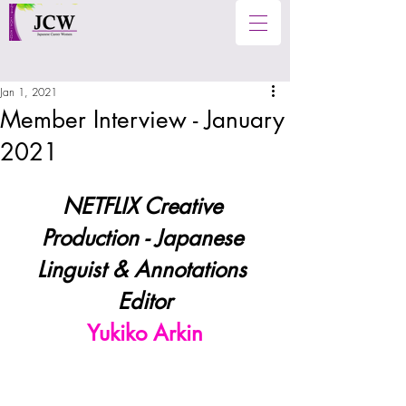
Jan 1, 2021
Member Interview - January
2021
NETFLIX Creative 
Production - Japanese 
Linguist & Annotations 
Editor
Yukiko Arkin