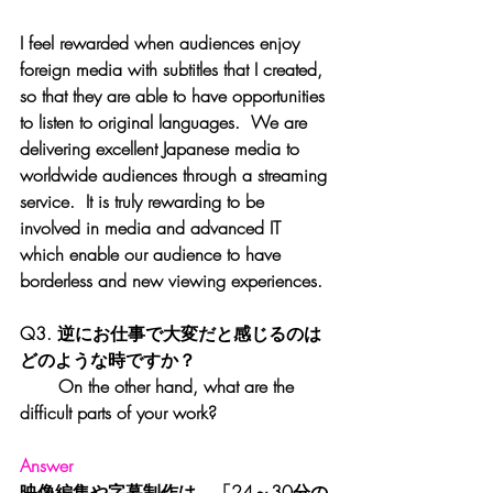
I feel rewarded when audiences enjoy 
foreign media with subtitles that I created, 
so that they are able to have opportunities 
to listen to original languages.  We are 
delivering excellent Japanese media to 
worldwide audiences through a streaming 
service.  It is truly rewarding to be 
involved in media and advanced IT 
which enable our audience to have 
borderless and new viewing experiences.
Q3. 逆にお仕事で大変だと感じるのは
どのような時ですか？
       On the other hand, what are the 
difficult parts of your work?
Answer
映像編集や字幕制作は、「24～30分の