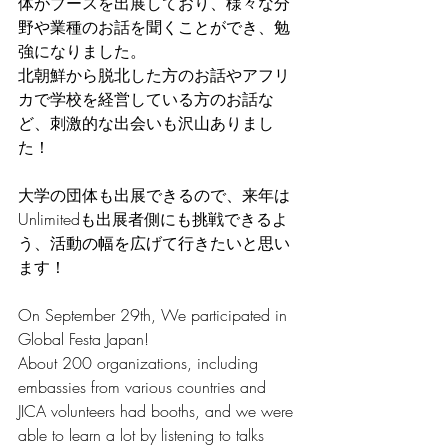
体がブースを出展しており、様々な分
野や業種のお話を聞くことができ、勉
強になりました。
北朝鮮から脱北した方のお話やアフリ
カで学校を経営している方のお話な
ど、刺激的な出会いも沢山ありまし
た！
大学の団体も出展できるので、来年は
Unlimitedも出展者側にも挑戦できるよ
う、活動の幅を広げて行きたいと思い
ます！
On September 29th, We participated in 
Global Festa Japan! 
About 200 organizations, including 
embassies from various countries and 
JICA volunteers had booths, and we were 
able to learn a lot by listening to talks 