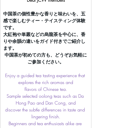
Dear JCW members
中国茶の個性豊かな香りと味わいを、五
感で楽しむティー・テイスティング体験
です。
大紅袍や単叢などの烏龍茶を中心に、香
りや余韻の違いをガイド付きでご紹介し
ます。
中国茶が初めての方も、どうぞお気軽に
ご参加ください。
Enjoy a guided tea tasting experience that 
explores the rich aromas and
flavors of Chinese tea.
Sample selected oolong teas such as Da 
Hong Pao and Dan Cong, and
discover the subtle differences in taste and 
lingering finish.
Beginners and tea enthusiasts alike are 