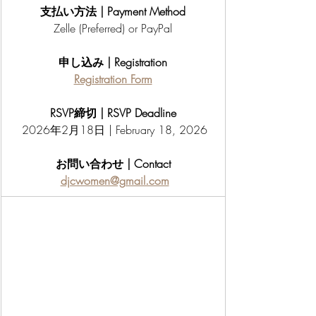
支払い方法 | Payment Method
Zelle (Preferred) or PayPal
申し込み | Registration
Registration Form
RSVP締切 | RSVP Deadline
 2026年2月18日 | February 18, 2026
お問い合わせ | Contact
djcwomen@gmail.com