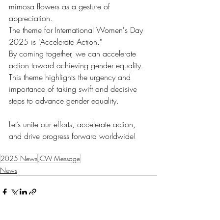
mimosa flowers as a gesture of 
appreciation.
The theme for International Women's Day 
2025 is "Accelerate Action."
By coming together, we can accelerate 
action toward achieving gender equality.
This theme highlights the urgency and 
importance of taking swift and decisive 
steps to advance gender equality.
Let’s unite our efforts, accelerate action, 
and drive progress forward worldwide!
2025 News
JCW Message
News