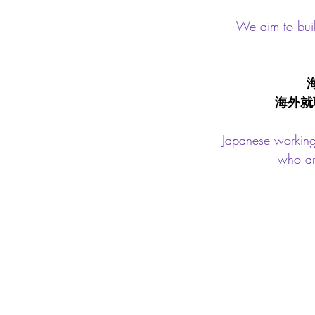
We aim to buil
海外就
Japanese working
who ar