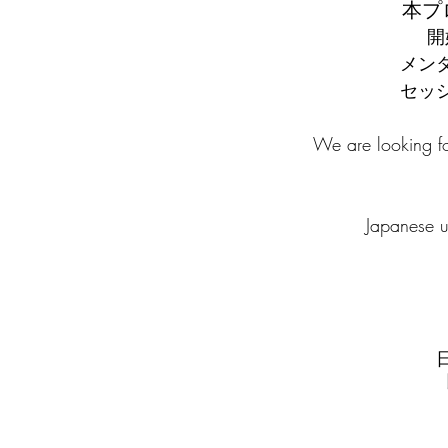
本プ
開
メン
セッ
We are looking f
Japanese u