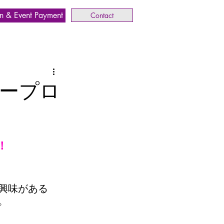
n & Event Payment
Contact
ンタープロ
！
興味がある
。