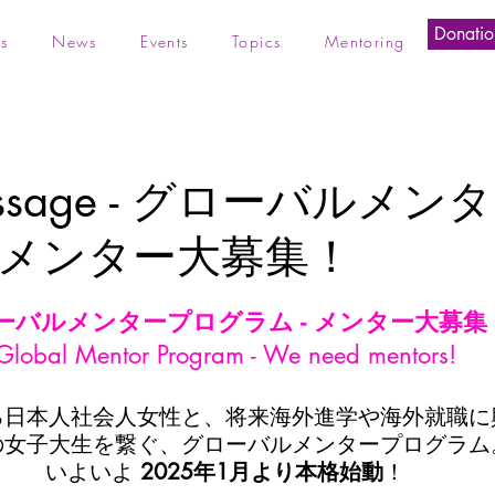
Donatio
s
News
Events
Topics
Mentoring
essage - グローバルメ
メンター大募集！
ーバルメンタープログラム - メンター大募集
Global Mentor Program - We need mentors!
る日本人社会人女性と、将来海外進学や海外就職に
の女子大生を繋ぐ、グローバルメンタープログラム
いよいよ 
2025年1月より本格始動
！