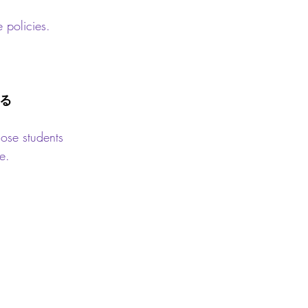
 policies.
る
ose students
e.