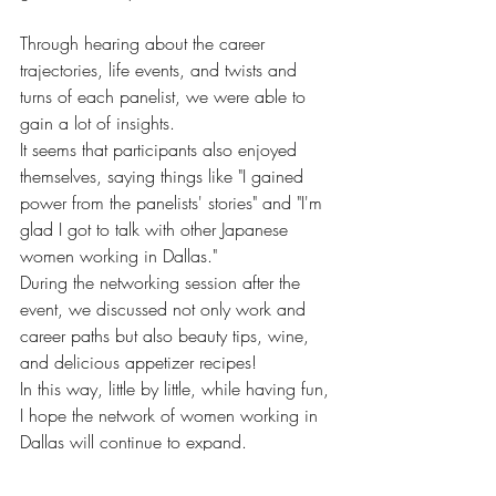
Through hearing about the career 
trajectories, life events, and twists and 
turns of each panelist, we were able to 
gain a lot of insights.
It seems that participants also enjoyed 
themselves, saying things like "I gained 
power from the panelists' stories" and "I'm 
glad I got to talk with other Japanese 
women working in Dallas."
During the networking session after the 
event, we discussed not only work and 
career paths but also beauty tips, wine, 
and delicious appetizer recipes!
In this way, little by little, while having fun, 
I hope the network of women working in 
Dallas will continue to expand.
Special thanks to our panelists, Ms. Carol 