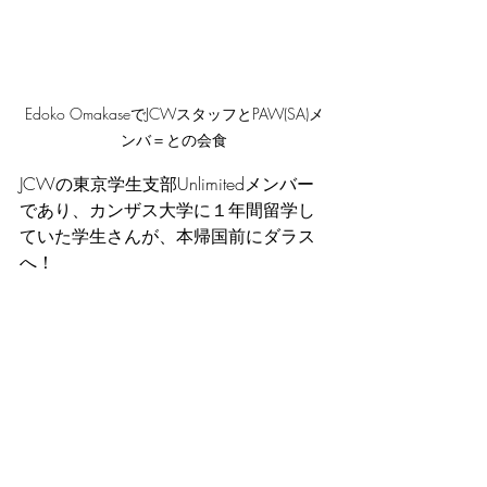
Edoko OmakaseでJCWスタッフとPAW(SA)メ
ンバ＝との会食
JCWの東京学生支部Unlimitedメンバー
であり、カンザス大学に１年間留学し
ていた学生さんが、本帰国前にダラス
へ！