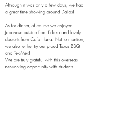
Although it was only a few days, we had 
a great time showing around Dallas! 
As for dinner, of course we enjoyed 
Japanese cuisine from Edoko and lovely 
desserts from Cafe Hana. Not to mention, 
we also let her try our proud Texas BBQ 
and Tex-Mex!
We are truly grateful with this overseas 
networking opportunity with students. 
JCW will continue to support future 
working women like them!
JCW Article
2024 News
University of Texas at Dallas
News