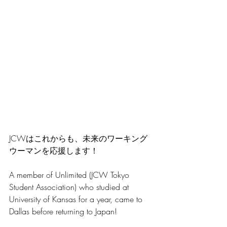
JCWはこれからも、未来のワーキング
ウーマンを応援します！
A member of Unlimited (JCW Tokyo 
Student Association) who studied at 
University of Kansas for a year, came to 
Dallas before returning to Japan! 