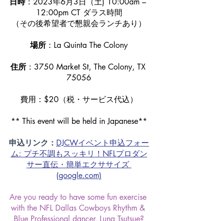
日時
：2023年6月3日（土) 10:00am – 
12:00pm CT ダラス時間
（その後希望者で懇親会ランチあり）
場所
：La Quinta The Colony
住所
：3750 Market St, The Colony, TX 
75056
費用：$20（税・サービス代込）
** This event will be held in Japanese**
申込リンク：
DJCW
イベント申込フォー
ム
: 
プチ不調もスッキリ！
NFL
プロダン
サー直伝・簡単エクササイズ
(google.com)
Are you ready to have some fun exercise 
with the NFL Dallas Cowboys Rhythm & 
Blue Professional dancer, Luna Tsutsue?