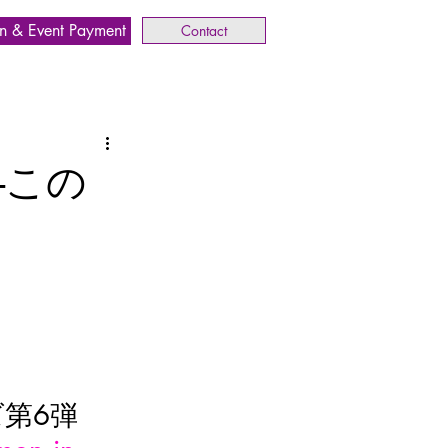
n & Event Payment
Contact
-この
第6弾