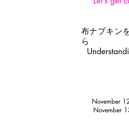
Let’s get
布ナプキン
ら
Understandin
November 1
November 1