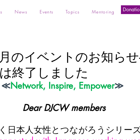
Donatio
s
News
Events
Topics
Mentoring
11月のイベントのお知らせ
は終了しました
≪
Network, Inspire, Empower
≫
Dear DJCW members
く日本人女性とつながろうシリーズ