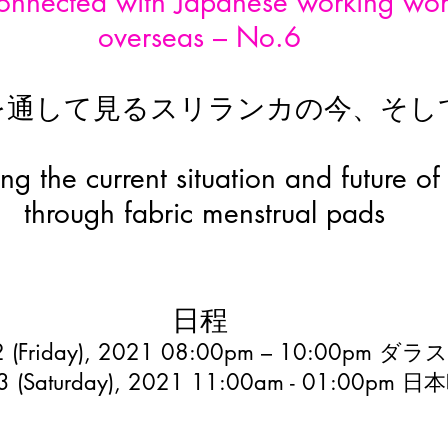
 connected with Japanese working wo
overseas – No.6 
を通して見るスリランカの今、そし
g the current situation and future of 
through fabric menstrual pads
日程 
2 (Friday), 2021 08:00pm – 10:00pm ダ
3 (Saturday), 2021 11:00am - 01:00pm 