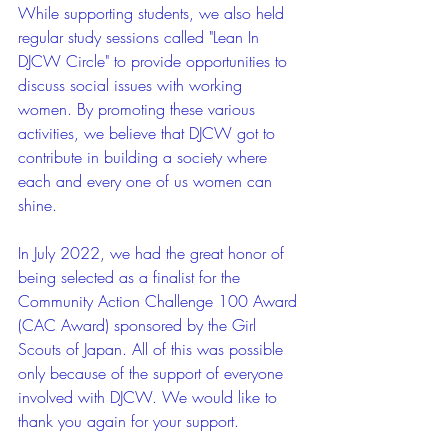
While supporting students, we also held 
regular study sessions called "Lean In 
DJCW Circle" to provide opportunities to 
discuss social issues with working 
women. By promoting these various 
activities, we believe that DJCW got to 
contribute in building a society where 
each and every one of us women can 
shine.
In July 2022, we had the great honor of 
being selected as a finalist for the 
Community Action Challenge 100 Award 
(CAC Award) sponsored by the Girl 
Scouts of Japan. All of this was possible 
only because of the support of everyone 
involved with DJCW. We would like to 
thank you again for your support.