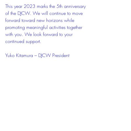
This year 2023 marks the 5th anniversary 
of the DJCW. We will continue to move 
forward toward new horizons while 
promoting meaningful activities together 
with you. We look forward to your 
continued support.
Yuko Kitamura – DJCW President
2023年 Unlimitedから新年のご
挨拶
Happy New Year from 
Unlimited!
下記の画像をクリックして下さい
Click on the picture below