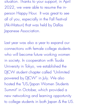
situation. Thanks to your support, in April 
2022, we were able to resume the in-
person Happy Hour.  It was great to see 
all of you, especially in the Fall Festival 
(Aki-Matsuri) that was held by Dallas 
Japanese Association. 
Last year was also a year to expand our 
connections with female college students 
who will become future working women 
in society. In cooperation with Tsuda 
University in Tokyo, we established the 
DJCW student chapter called “Unlimited 
powered by DJCW” in July. We also 
hosted the "US/Japan Women Students 
Summit" in October, which provided a 
new networking and learning opportunity 
to college students in both Japan & the US.