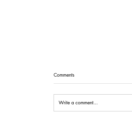
Comments
Write a comment...
JCW Message - D CEO
Nonprofit & Corporate