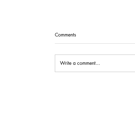
Comments
Write a comment...
JCW Message - D CEO
Nonprofit & Corporate
Citizenship Awards 2026 授
賞式に参加しました