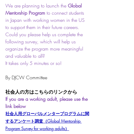
We are planning to launch the 
Global 
Mentorship Program
 to connect students 
in Japan with working women in the US 
to support them in their future careers.
Could you please help us complete the 
following survey, which will help us 
organize the program more meaningful 
and valuable to all?
It takes only 5 minutes or so!
By DJCW Committee
社会人の方はこちらのリンクから
If you are a working adult, please use the 
link below
社会人用グローバルメンタープログラムに関
するアンケート調査（Global Mentorship 
Program Survey for working adults）