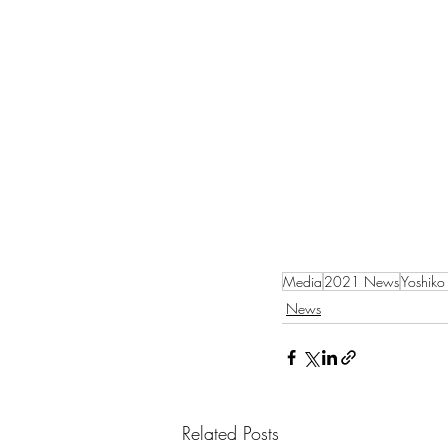
Media
2021 News
Yoshik
News
Related Posts