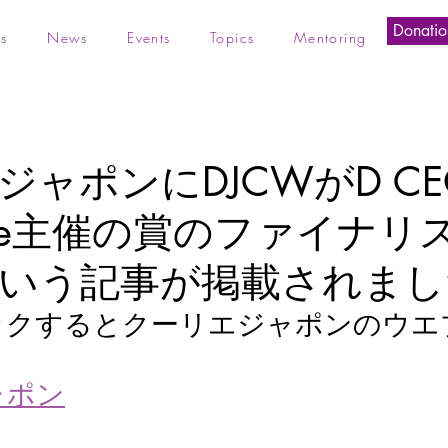
Donatio
s
News
Events
Topics
Mentoring
ジャポンにDJCWがD CE
zine主催の賞のファイナリ
いう記事が掲載されまし
ックするとクーリエジャポンのウエ
！
ャポン