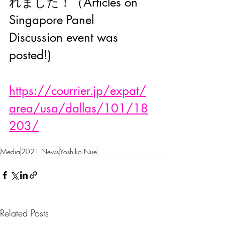
れました！（Articles on 
Singapore Panel 
Discussion event was 
posted!)
https://courrier.jp/expat/
area/usa/dallas/101/18
203/
Media
2021 News
Yoshiko Nue
Related Posts