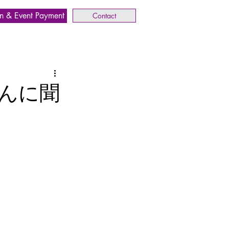
n & Event Payment
Contact
さんに聞