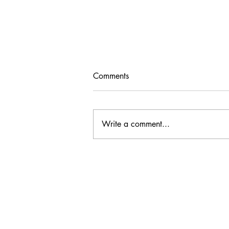
Comments
Write a comment...
JCW Message - D CEO
Nonprofit & Corporate
Citizenship Awards 2026 授
賞式に参加しました